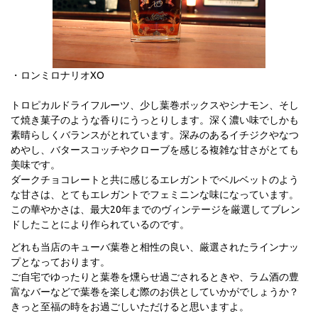
・ロンミロナリオXO
トロピカルドライフルーツ、少し葉巻ボックスやシナモン、そし
て焼き菓子のような香りにうっとりします。深く濃い味でしかも
素晴らしくバランスがとれています。深みのあるイチジクやなつ
めやし、バタースコッチやクローブを感じる複雑な甘さがとても
美味です。
ダークチョコレートと共に感じるエレガントでベルベットのよう
な甘さは、とてもエレガントでフェミニンな味になっています。
この華やかさは、最大20年までのヴィンテージを厳選してブレン
ドしたことにより作られているのです。
どれも当店のキューバ葉巻と相性の良い、厳選されたラインナッ
プとなっております。
ご自宅でゆったりと葉巻を燻らせ過ごされるときや、ラム酒の豊
富なバーなどで葉巻を楽しむ際のお供としていかがでしょうか？
きっと至福の時をお過ごしいただけると思いますよ。