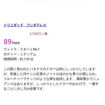
トリニダッド フンダドレス
5,7
00
円
／本
89
Point
ヴィトラ：ラギートNo.1
ボディー：ミディアム
喫煙時間：約 110 分
この固く巻かれたパネテラのドローは特にしっかりしています
が、乾燥した洋ナシと紅茶のノートのほのかな香りが感じられ、
フルーティーでナッツのような煙を提供します。 風味豊かでニュ
アンスはありますが、しっかりとしたドローのおかげで、一服す
るごとに少し力が必要です。