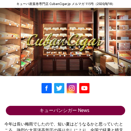
キューバ産葉巻専門店 CubanCigar.jp メルマガ 115号（2020/8/18）
キューバンシガー News
今年は長い梅雨でしたので、短い夏はどうなるかと思っていたと
ころ、強烈な太平洋高気圧の張り出しにより、全国で猛暑と晴天