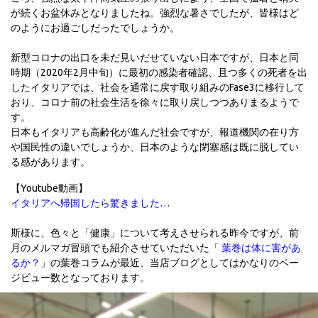
が続くお盆休みとなりましたね。強烈な暑さでしたが、皆様はど
のようにお過ごしだったでしょうか。
新型コロナの出口を未だ見いだせていない日本ですが、日本と同
時期（2020年2月中旬）に最初の感染者確認、且つ多くの死者を出
したイタリアでは、社会を通常に戻す取り組みのFase3に移行して
おり、コロナ前の社会生活を徐々に取り戻しつつありまるようで
す。
日本もイタリアも高齢化が進んだ社会ですが、報道機関の在り方
や国民性の違いでしょうか、日本のような閉塞感は既に脱してい
る感があります。
【Youtube動画】
イタリアへ帰国したら驚きました…
斯様に、色々と「健康」について考えさせられる昨今ですが、前
月のメルマガ冒頭でも紹介させていただいた「
葉巻は体に害があ
るか？
」の葉巻コラムが最近、当店ブログとしてはかなりのペー
ジビュー数となっております。