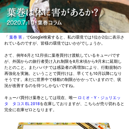
「
葉巻 害
」でGoogle検索すると、私の環境では1位か2位に表示さ
れているのですが、皆様の環境ではいかがでしょうか。
さて、例年6月と12月頃に葉巻買付け渡航しているキューバです
が、外国からの旅行者受け入れ制限を8月末頃から9月末に延期し
たとのこと。またハバナでは感染者の再増加により、行動規制の
再強化を実施。ということで買付けは、早くても10月以降になり
そうです。未だに世界中で移動の制限がかかっていますので、状
況が改善するのを待つしかないですね。
キューバ買付け葉巻としては現在、唯一
ロミオ・Y・ジュリエッ
タ タコス EL 2018
を在庫しておりますが、こちらが売り切れると
完全に在庫ゼロとなります。