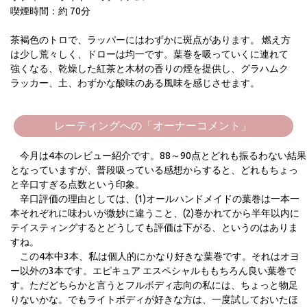
喫煙時間：約 70分
茶褐色のトロで、ラッパーにはわずかに斑点があります。 燃え方
は少し荒々しく、ドローは均一です。葉巻を吸っていくに連れて
強くなる、乾燥した紅茶と木材の香りの煙を提供し、グラハムク
ラッカー、土、わずかな酸味のある風味を感じさせます。
レーティングへの「オーナーコメント」
今月は4本のレビュー紹介です。88～90点とどれも振るわない結果
となっていますが、普段吸っている感想からすると、どれもちょっ
と辛口すぎる点数という印象。
辛口評価の理由としては、(1)オールハンドメイドの葉巻は一本一
本それぞれに味わいが微妙に違うこと、(2)巻かれてから半年以内に
テイスティングするとどうしても評価は下がる、というのはありま
すね。
この4本中3本、私は個人的にかなり好きな葉巻です。それはオヨ
ー以外の3本です。エピキュア エスペシャルももちろん良い葉巻で
す。ただどちらかと言うとフルボディ志向の私には、ちょっと物足
りないかな。でもライトボディが好きな方は、一度試しておいたほ