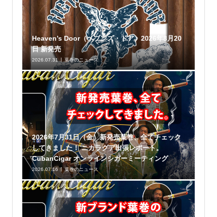
Heaven’s Door（ヘブンズ・ドア）2026年8月20
日 新発売
2026.07.31
葉巻のニュース
2026年7月31日（金）新発売葉巻、全てチェック
してきました！ ニカラグア出張レポート。
CubanCigar オンラインシガーミーティング
2026.07.16
葉巻のニュース