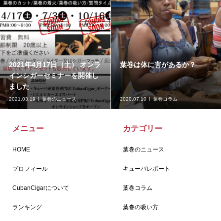
2021年4月17日（土） オンラ
葉巻は体に害があるか？
インシガーセミナーを開催し
ました
2021.03.19
葉巻のニュース
2020.07.10
葉巻コラム
メニュー
カテゴリー
HOME
葉巻のニュース
プロフィール
キューバレポート
CubanCigarについて
葉巻コラム
ランキング
葉巻の吸い方