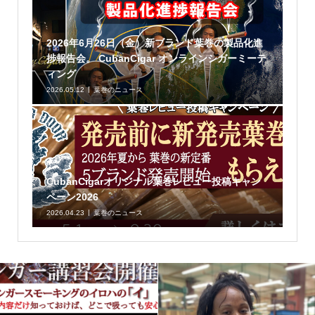
2026年6月26日（金）新ブランド葉巻の製品化進
捗報告会。 CubanCigar オンラインシガーミーテ
ィング
2026.05.12
葉巻のニュース
CubanCigarオリジナル葉巻レビュー投稿キャン
ペーン2026
2026.04.23
葉巻のニュース