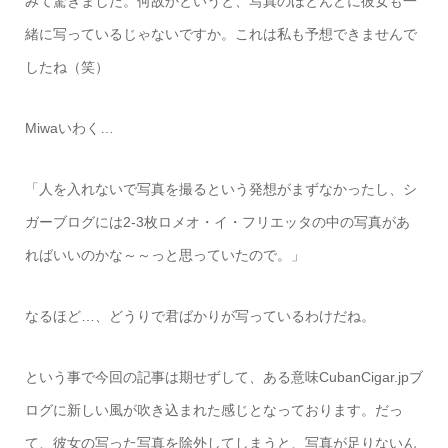
みて驚きました。何故かというと、写真のほとんどに彼女も一
緒に写っているじゃないですか。これは私も予想できませんで
したね（笑）
Miwaいわく…
「人を入れないで写真を撮るという発想がまずなかったし、シ
ガーブログには2-3枚ロメオ・イ・フリエッタの中の写真があ
ればいいのかな～～っと思っていたので。」
なるほど…、どうりで君ばかりが写っているわけだね。
という事で今回の記事は期せずして、ある意味CubanCigar.jpブ
ログに新しい風が吹き込まれた感じとなっております。だっ
て、彼女の写った写真を除外してしまうと、写真が足りないん