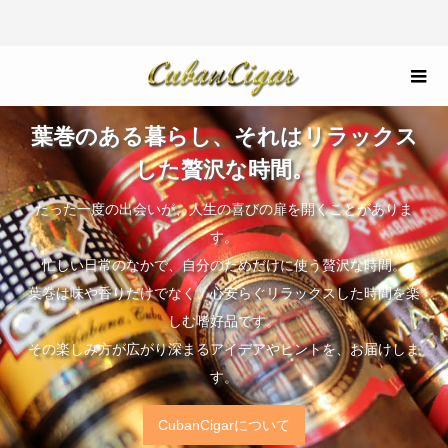
葉巻のある暮らし、それはリラックス
した贅沢な時間。
たった一度の出会いが、人生の喜びの扉を開くことがありま
す。
忙しい日常のなかで、自分のためだけに使う贅沢な時間。
葉巻は味や香りだけでなく、心安らぐリラックスした時間を楽
しむ嗜好品です。
その楽しみ方が広がり深まるアイデアやヒントを、お届けしま
す。
CubanCigarについて