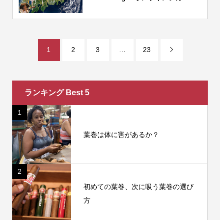
1
2
3
…
23

ランキング Best 5
1
葉巻は体に害があるか？
2
初めての葉巻、次に吸う葉巻の選び
方