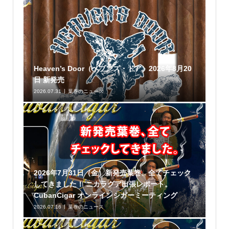
Heaven’s Door（ヘブンズ・ドア）2026年8月20
日 新発売
2026.07.31
葉巻のニュース
2026年7月31日（金）新発売葉巻、全てチェック
してきました！ ニカラグア出張レポート。
CubanCigar オンラインシガーミーティング
2026.07.16
葉巻のニュース