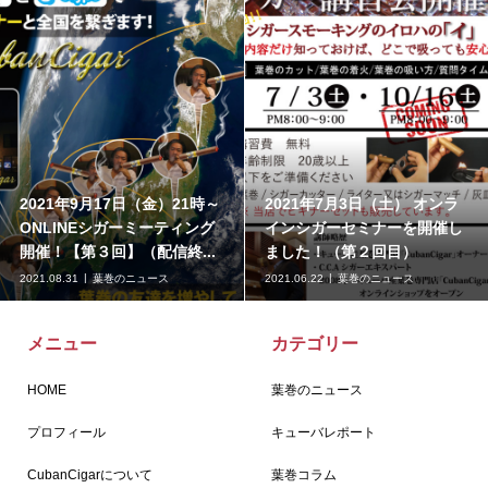
2021年4月17日（土） オンラ
葉巻は体に害があるか？
インシガーセミナーを開催し
ました
2021.03.19
葉巻のニュース
2020.07.10
葉巻コラム
メニュー
カテゴリー
HOME
葉巻のニュース
プロフィール
キューバレポート
CubanCigarについて
葉巻コラム