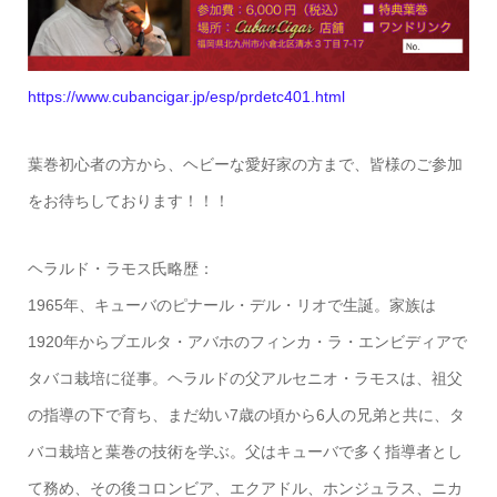
https://www.cubancigar.jp/esp/prdetc401.html
葉巻初心者の方から、ヘビーな愛好家の方まで、皆様のご参加
をお待ちしております！！！
ヘラルド・ラモス氏略歴：
1965年、キューバのピナール・デル・リオで生誕。家族は
1920年からブエルタ・アバホのフィンカ・ラ・エンビディアで
タバコ栽培に従事。ヘラルドの父アルセニオ・ラモスは、祖父
の指導の下で育ち、まだ幼い7歳の頃から6人の兄弟と共に、タ
バコ栽培と葉巻の技術を学ぶ。父はキューバで多く指導者とし
て務め、その後コロンビア、エクアドル、ホンジュラス、ニカ