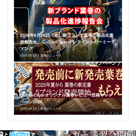
2026年6月26日（金）新ブランド葉巻の製品化進
捗報告会。 CubanCigar オンラインシガーミーテ
ィング
2026.05.12
葉巻のニュース
CubanCigarオリジナル葉巻レビュー投稿キャン
ペーン2026
2026.04.23
葉巻のニュース