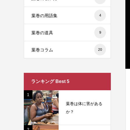
葉巻の用語集
4
葉巻の道具
9
葉巻コラム
20
ランキング Best 5
1
葉巻は体に害がある
か？
2