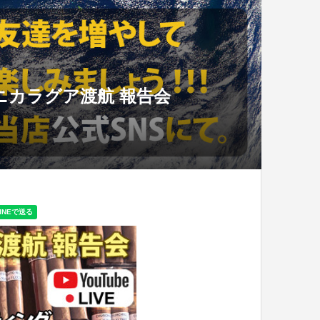
２回ニカラグア渡航 報告会