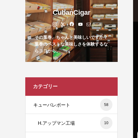
CubanCigar
その葉巻、ちゃんと美味しいですか？
葉巻のベストな美味しさを体験するな
らココから。
カテゴリー
キューバレポート
58
H.アップマン工場
10