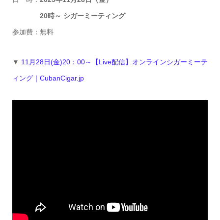
20時～
シガーミーティング
参加費：無料
▼
11月28日(金)20：00～【Live配信】オンラインシガーミーテ
ィング｜CubanCigar.jp