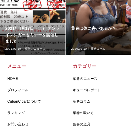
2021年4月17日（土） オンラ
葉巻は体に害があるか？
インシガーセミナーを開催し
ました
2021.03.19
葉巻のニュース
2020.07.10
葉巻コラム
メニュー
カテゴリー
HOME
葉巻のニュース
プロフィール
キューバレポート
CubanCigarについて
葉巻コラム
ランキング
葉巻の吸い方
お問い合わせ
葉巻の道具