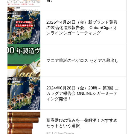
目）
2026年4月24日（金）新ブランド葉巻
の製品化進捗報告会。 CubanCigar オ
ンラインシガーミーティング
マニア垂涎のベゲロス セオアネ蔵出し
2024年6月28日（金）20時～ 第3回 ニ
カラグア報告会 ONLINEシガーミーテ
ィング開催！
葉巻選びの悩みを一発解消！おすすめ
セットという選択
PR
CubanCigar.jp