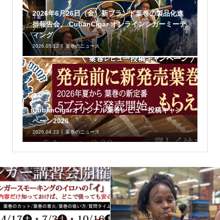
2026年6月26日（金）新ブランド葉巻の製品化進
捗報告会。 CubanCigar オンラインシガーミーテ
ィング
2026.05.12
葉巻のニュース
CubanCigarオリジナル葉巻レビュー投稿キャン
ペーン2026
2026.04.23
葉巻のニュース