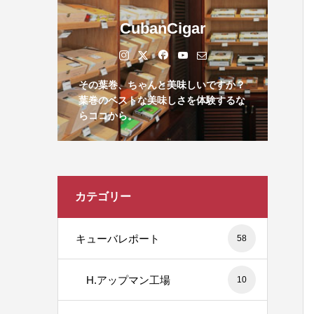
CubanCigar
その葉巻、ちゃんと美味しいですか？
葉巻のベストな美味しさを体験するな
らココから。
カテゴリー
キューバレポート
58
H.アップマン工場
10