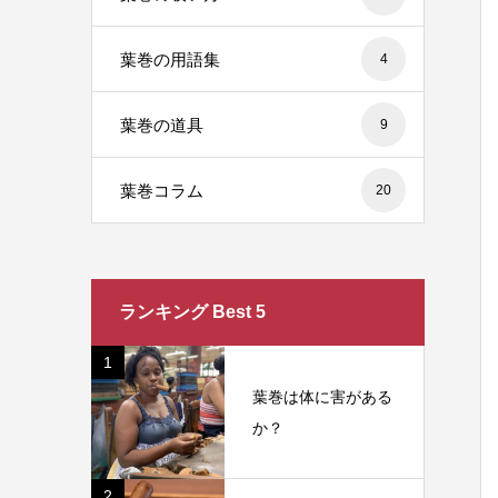
葉巻の用語集
4
葉巻の道具
9
葉巻コラム
20
ランキング Best 5
1
葉巻は体に害がある
か？
2