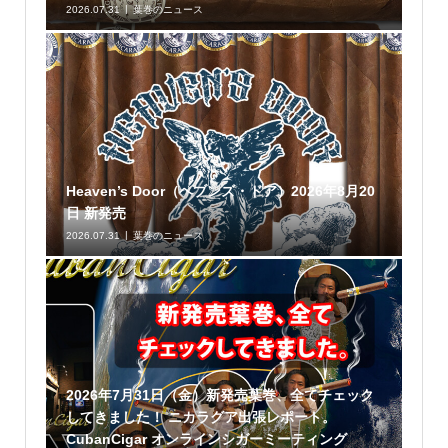
2026.07.31
葉巻のニュース
Heaven’s Door（ヘブンズ・ドア）2026年8月20
日 新発売
2026.07.31
葉巻のニュース
2026年7月31日（金）新発売葉巻、全てチェック
してきました！ ニカラグア出張レポート。
CubanCigar オンラインシガーミーティング