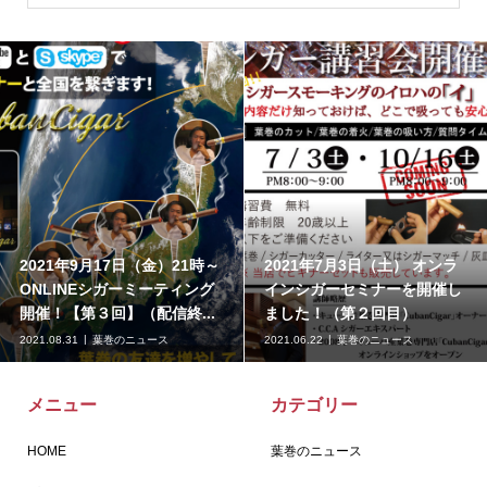
2021年9月17日（金）21時～
2021年7月3日（土） オンラ
ONLINEシガーミーティング
インシガーセミナーを開催し
開催！【第３回】（配信終...
ました！（第２回目）
2021.08.31
葉巻のニュース
2021.06.22
葉巻のニュース
メニュー
カテゴリー
HOME
葉巻のニュース