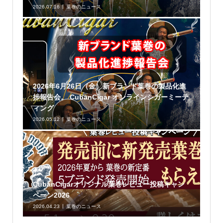
2026.07.16
葉巻のニュース
2026年6月26日（金）新ブランド葉巻の製品化進
捗報告会。 CubanCigar オンラインシガーミーテ
ィング
2026.05.12
葉巻のニュース
CubanCigarオリジナル葉巻レビュー投稿キャン
ペーン2026
2026.04.23
葉巻のニュース