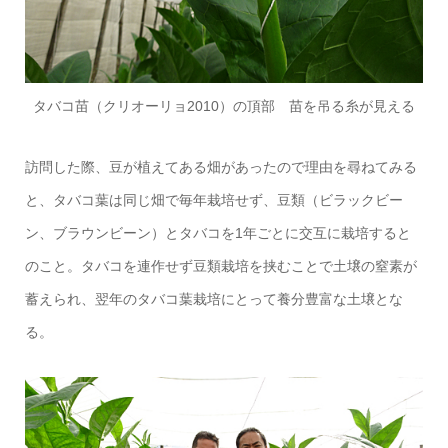
タバコ苗（クリオーリョ2010）の頂部 苗を吊る糸が見える
訪問した際、豆が植えてある畑があったので理由を尋ねてみる
と、タバコ葉は同じ畑で毎年栽培せず、豆類（ビラックビー
ン、ブラウンビーン）とタバコを1年ごとに交互に栽培すると
のこと。タバコを連作せず豆類栽培を挟むことで土壌の窒素が
蓄えられ、翌年のタバコ葉栽培にとって養分豊富な土壌とな
る。