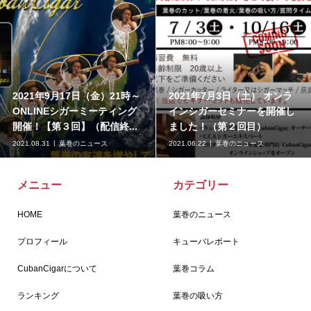
2021年4月17日（土） オンラ
葉巻は体に害があるか？
インシガーセミナーを開催し
ました
2021.03.19
葉巻のニュース
2020.07.10
葉巻コラム
メニュー
カテゴリー
HOME
葉巻のニュース
プロフィール
キューバレポート
CubanCigarについて
葉巻コラム
ランキング
葉巻の吸い方