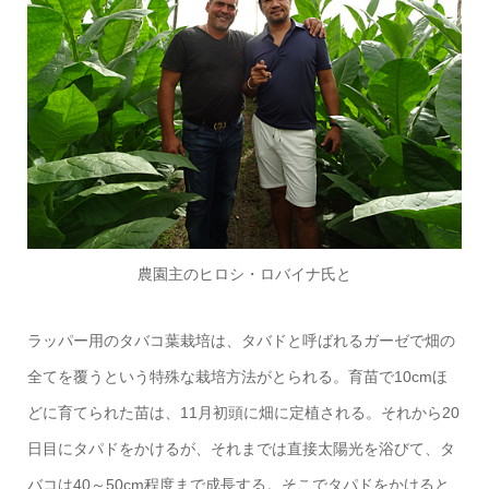
農園主のヒロシ・ロバイナ氏と
ラッパー用のタバコ葉栽培は、タバドと呼ばれるガーゼで畑の
全てを覆うという特殊な栽培方法がとられる。育苗で10cmほ
どに育てられた苗は、11月初頭に畑に定植される。それから20
日目にタパドをかけるが、それまでは直接太陽光を浴びて、タ
バコは40～50cm程度まで成長する。そこでタパドをかけると