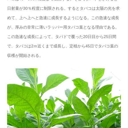
日射量が30％程度に制限される。するとタバコは太陽の光を求
めて、上へ上へと急速に成長するようになる。この急速な成長
が、厚みの非常に薄いラッパー用タバコ葉となる理由である。
この急速な成長によって、タパドで覆った20日目から25日間
で、タバコは2ｍ近くまで成長し、定植から45日でタバコ葉の
収穫が開始される。