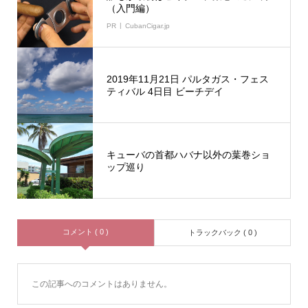
（入門編）
PR
CubanCigar.jp
2019年11月21日 パルタガス・フェス
ティバル 4日目 ビーチデイ
キューバの首都ハバナ以外の葉巻ショ
ップ巡り
コメント ( 0 )
トラックバック ( 0 )
この記事へのコメントはありません。