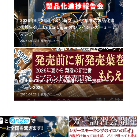
2026年6月26日（金）新ブランド葉巻の製品化進
捗報告会。 CubanCigar オンラインシガーミーテ
ィング
2026.05.12
葉巻のニュース
CubanCigarオリジナル葉巻レビュー投稿キャン
ペーン2026
2026.04.23
葉巻のニュース