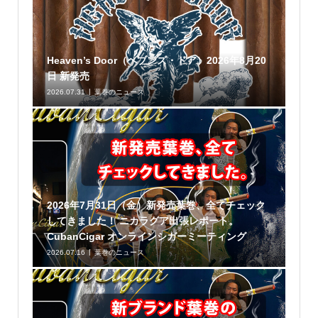
Heaven’s Door（ヘブンズ・ドア）2026年8月20
日 新発売
2026.07.31
葉巻のニュース
2026年7月31日（金）新発売葉巻、全てチェック
してきました！ ニカラグア出張レポート。
CubanCigar オンラインシガーミーティング
2026.07.16
葉巻のニュース