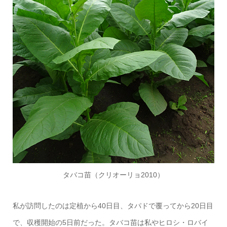
タバコ苗（クリオーリョ2010）
私が訪問したのは定植から40日目、タパドで覆ってから20日目
で、収穫開始の5日前だった。タバコ苗は私やヒロシ・ロバイ