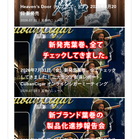
Heaven’s Door（ヘブンズ・ドア）2026年8月20
日 新発売
2026.07.31
葉巻のニュース
2026年7月31日（金）新発売葉巻、全てチェック
してきました！ ニカラグア出張レポート。
CubanCigar オンラインシガーミーティング
2026.07.16
葉巻のニュース