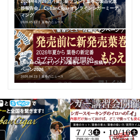
2026年6月26日（金）新ブランド葉巻の製品化進
捗報告会。 CubanCigar オンラインシガーミーテ
ィング
2026.05.12
葉巻のニュース
CubanCigarオリジナル葉巻レビュー投稿キャン
ペーン2026
2026.04.23
葉巻のニュース