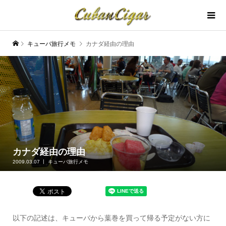
キューバ旅行メモ
カナダ経由の理由
カナダ経由の理由
2009.03.07
キューバ旅行メモ
以下の記述は、キューバから葉巻を買って帰る予定がない方に